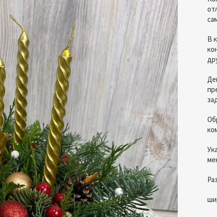
от
са
В 
ко
др
Де
пр
за
Об
ко
Ук
ме
Ра
ши