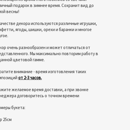
личный подарок в зимнее время. Сохранит вид до
мой весны!
качестве декора используются различные игрушки,
нфетти, ягоды, шишки, орехи и баранки и многое
угое.
кор очень разнообразен и может отличаться от
едставленного. Мы максимально повторим работу в
данной цветовой гамме.
ратите внимание - время изготовления таких
мпозиций
от 2-3 часов.
ажите желаемое время доставки, а при звонке
неджера договоритесь о точном времени
змеры букета:
р 25см