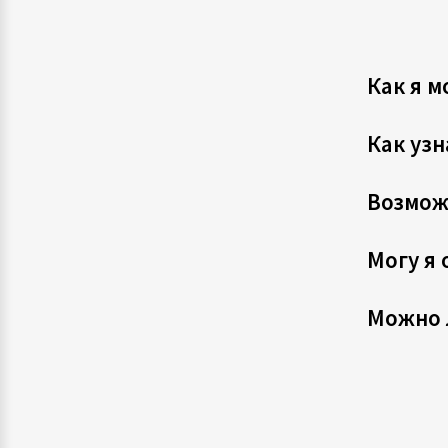
Как я м
Как узн
Возмож
Могу я 
Можно 