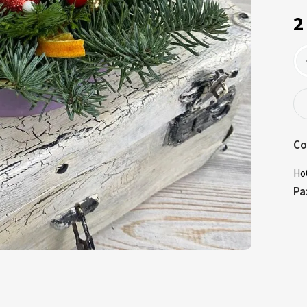
2
Со
Но
Ра