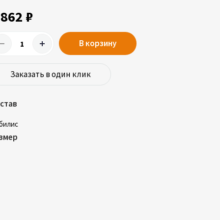
 862 ₽
В корзину
Заказать в один клик
став
билис
змер