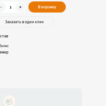
В корзину
Заказать в один клик
став
билис
змер