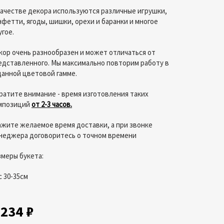
качестве декора используются различные игрушки,
нфетти, ягоды, шишки, орехи и баранки и многое
угое.
кор очень разнообразен и может отличаться от
едставленного. Мы максимально повторим работу в
данной цветовой гамме.
ратите внимание - время изготовления таких
мпозиций
от 2-3 часов.
ажите желаемое время доставки, а при звонке
неджера договоритесь о точном времени
змеры букета:
с 30-35см
 234 ₽