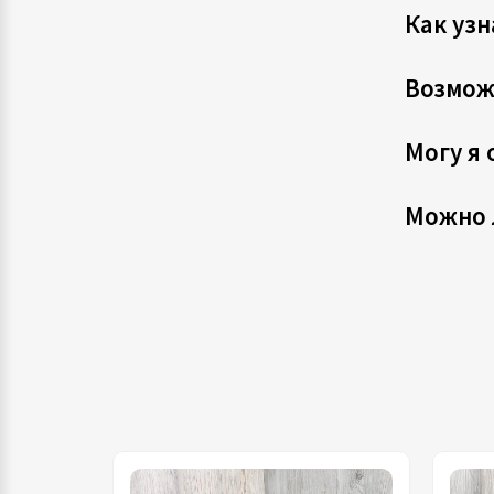
Как узн
Возмож
Могу я 
Можно 