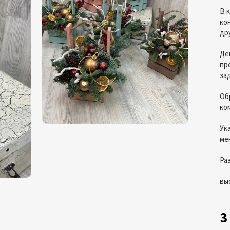
В 
ко
др
Де
пр
за
Об
ко
Ук
ме
Ра
вы
3