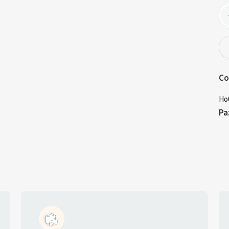
Со
Но
Ра